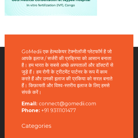
GoMedii एक हेल्थकेयर टेक्नोलॉजी प्लेटफॉर्म है जो
आपके इलाज / सर्जरी की प्रक्रिया को आसान बनाता
है। हम भारत के सबसे अच्छे अस्पतालों और डॉक्टरों से
जुड़े हैं। हम रोगी के ट्रीटमेंट पार्टनर के रूप में काम
करते हैं और उनकी इलाज की प्रकिया को सरल बनाते
हैं। किफ़ायती और विश्व-स्तरीय इलाज के लिए हमसे
संपर्क करें।
Email:
connect@gomedii.com
Phone:
+91 9311101477
Categories