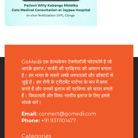
GoMedii एक हेल्थकेयर टेक्नोलॉजी प्लेटफॉर्म है जो
आपके इलाज / सर्जरी की प्रक्रिया को आसान बनाता
है। हम भारत के सबसे अच्छे अस्पतालों और डॉक्टरों से
जुड़े हैं। हम रोगी के ट्रीटमेंट पार्टनर के रूप में काम
करते हैं और उनकी इलाज की प्रकिया को सरल बनाते
हैं। किफ़ायती और विश्व-स्तरीय इलाज के लिए हमसे
संपर्क करें।
Email:
connect@gomedii.com
Phone:
+91 9311101477
Categories