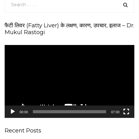
फैटी लिवर (Fatty Liver) के लक्षण, कारण, उपचार, इलाज – Dr.
Mukul Rastogi
V
i
d
e
o
P
l
a
y
e
00:00
07:00
r
Recent Posts