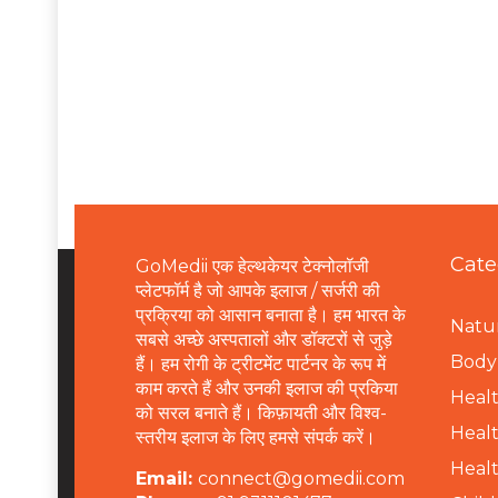
Cate
GoMedii एक हेल्थकेयर टेक्नोलॉजी
प्लेटफॉर्म है जो आपके इलाज / सर्जरी की
प्रक्रिया को आसान बनाता है। हम भारत के
Natur
सबसे अच्छे अस्पतालों और डॉक्टरों से जुड़े
B
ody 
हैं। हम रोगी के ट्रीटमेंट पार्टनर के रूप में
काम करते हैं और उनकी इलाज की प्रकिया
Healt
को सरल बनाते हैं। किफ़ायती और विश्व-
Healt
स्तरीय इलाज के लिए हमसे संपर्क करें।
Healt
Email:
connect@gomedii.com