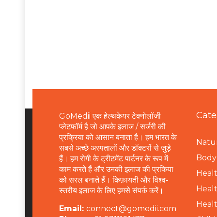
Cate
GoMedii एक हेल्थकेयर टेक्नोलॉजी
प्लेटफॉर्म है जो आपके इलाज / सर्जरी की
प्रक्रिया को आसान बनाता है। हम भारत के
Natur
सबसे अच्छे अस्पतालों और डॉक्टरों से जुड़े
B
ody 
हैं। हम रोगी के ट्रीटमेंट पार्टनर के रूप में
काम करते हैं और उनकी इलाज की प्रकिया
Healt
को सरल बनाते हैं। किफ़ायती और विश्व-
Healt
स्तरीय इलाज के लिए हमसे संपर्क करें।
Healt
Email:
connect@gomedii.com