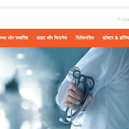
Frid
ावस्था और परवरिश
डाइट और फिटनेस
रिलेशनशिप
डॉक्टर & हॉस्प