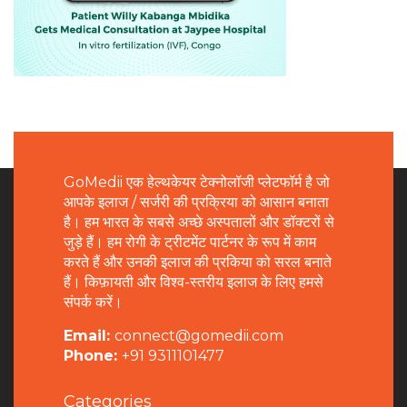
GoMedii एक हेल्थकेयर टेक्नोलॉजी प्लेटफॉर्म है जो
आपके इलाज / सर्जरी की प्रक्रिया को आसान बनाता
है। हम भारत के सबसे अच्छे अस्पतालों और डॉक्टरों से
जुड़े हैं। हम रोगी के ट्रीटमेंट पार्टनर के रूप में काम
करते हैं और उनकी इलाज की प्रकिया को सरल बनाते
हैं। किफ़ायती और विश्व-स्तरीय इलाज के लिए हमसे
संपर्क करें।
Email:
connect@gomedii.com
Phone:
+91 9311101477
Categories