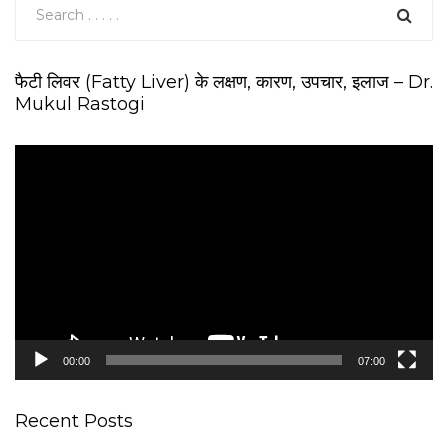
फैटी लिवर (Fatty Liver) के लक्षण, कारण, उपचार, इलाज – Dr.
Mukul Rastogi
V
i
d
e
o
P
l
a
y
e
00:00
07:00
r
Recent Posts