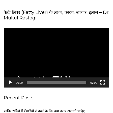
फैटी लिवर (Fatty Liver) के लक्षण, कारण, उपचार, इलाज – Dr.
Mukul Rastogi
V
i
d
e
o
P
l
a
y
e
00:00
07:00
r
Recent Posts
जानिए सर्दियों में बीमारियों से बचने के लिए क्या उपाय अपनाने चाहिए