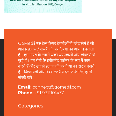
GoMedii एक हेल्थकेयर टेक्नोलॉजी प्लेटफॉर्म है जो
आपके इलाज / सर्जरी की प्रक्रिया को आसान बनाता
है। हम भारत के सबसे अच्छे अस्पतालों और डॉक्टरों से
जुड़े हैं। हम रोगी के ट्रीटमेंट पार्टनर के रूप में काम
करते हैं और उनकी इलाज की प्रकिया को सरल बनाते
हैं। किफ़ायती और विश्व-स्तरीय इलाज के लिए हमसे
संपर्क करें।
Email:
connect@gomedii.com
Phone:
+91 9311101477
Categories