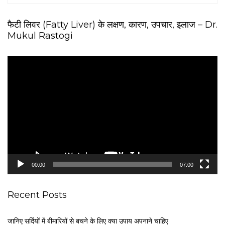
फैटी लिवर (Fatty Liver) के लक्षण, कारण, उपचार, इलाज – Dr.
Mukul Rastogi
V
i
d
e
o
P
l
a
y
e
00:00
07:00
r
Recent Posts
जानिए सर्दियों में बीमारियों से बचने के लिए क्या उपाय अपनाने चाहिए