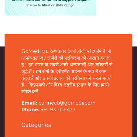
GoMedii एक हेल्थकेयर टेक्नोलॉजी प्लेटफॉर्म है जो
आपके इलाज / सर्जरी की प्रक्रिया को आसान बनाता
है। हम भारत के सबसे अच्छे अस्पतालों और डॉक्टरों से
जुड़े हैं। हम रोगी के ट्रीटमेंट पार्टनर के रूप में काम
करते हैं और उनकी इलाज की प्रकिया को सरल बनाते
हैं। किफ़ायती और विश्व-स्तरीय इलाज के लिए हमसे
संपर्क करें।
Email:
connect@gomedii.com
Phone:
+91 9311101477
Categories