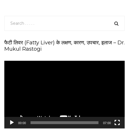
फैटी लिवर (Fatty Liver) के लक्षण, कारण, उपचार, इलाज – Dr.
Mukul Rastogi
V
i
d
e
o
P
l
a
y
e
00:00
07:00
r