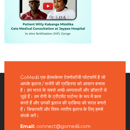
GoMedii एक हेल्थकेयर टेक्नोलॉजी प्लेटफॉर्म है जो
आपके इलाज / सर्जरी की प्रक्रिया को आसान बनाता
है। हम भारत के सबसे अच्छे अस्पतालों और डॉक्टरों से
जुड़े हैं। हम रोगी के ट्रीटमेंट पार्टनर के रूप में काम
करते हैं और उनकी इलाज की प्रकिया को सरल बनाते
हैं। किफ़ायती और विश्व-स्तरीय इलाज के लिए हमसे
संपर्क करें।
Email:
connect@gomedii.com