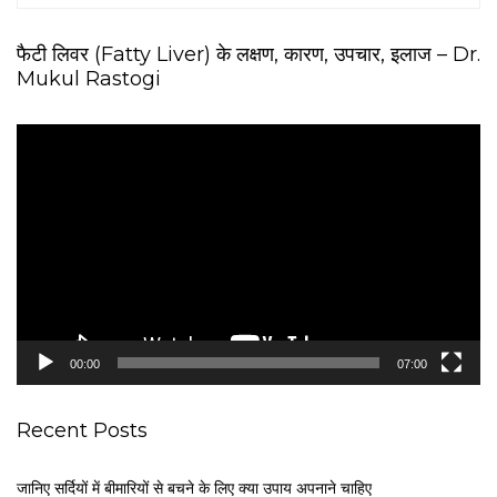
फैटी लिवर (Fatty Liver) के लक्षण, कारण, उपचार, इलाज – Dr.
Mukul Rastogi
V
i
d
e
o
P
l
a
y
e
00:00
07:00
r
Recent Posts
जानिए सर्दियों में बीमारियों से बचने के लिए क्या उपाय अपनाने चाहिए