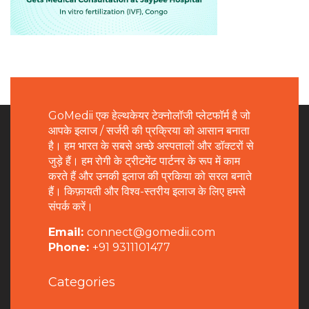
GoMedii एक हेल्थकेयर टेक्नोलॉजी प्लेटफॉर्म है जो
आपके इलाज / सर्जरी की प्रक्रिया को आसान बनाता
है। हम भारत के सबसे अच्छे अस्पतालों और डॉक्टरों से
जुड़े हैं। हम रोगी के ट्रीटमेंट पार्टनर के रूप में काम
करते हैं और उनकी इलाज की प्रकिया को सरल बनाते
हैं। किफ़ायती और विश्व-स्तरीय इलाज के लिए हमसे
संपर्क करें।
Email:
connect@gomedii.com
Phone:
+91 9311101477
Categories