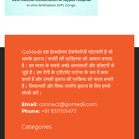
GoMedii एक हेल्थकेयर टेक्नोलॉजी प्लेटफॉर्म है जो
आपके इलाज / सर्जरी की प्रक्रिया को आसान बनाता
है। हम भारत के सबसे अच्छे अस्पतालों और डॉक्टरों से
जुड़े हैं। हम रोगी के ट्रीटमेंट पार्टनर के रूप में काम
करते हैं और उनकी इलाज की प्रकिया को सरल बनाते
हैं। किफ़ायती और विश्व-स्तरीय इलाज के लिए हमसे
संपर्क करें।
Email:
connect@gomedii.com
Phone:
+91 9311101477
Categories