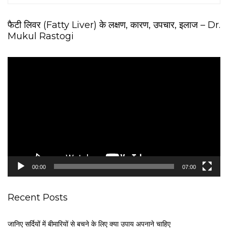
फैटी लिवर (Fatty Liver) के लक्षण, कारण, उपचार, इलाज – Dr.
Mukul Rastogi
V
i
d
e
o
P
l
a
y
e
00:00
07:00
r
Recent Posts
जानिए सर्दियों में बीमारियों से बचने के लिए क्या उपाय अपनाने चाहिए