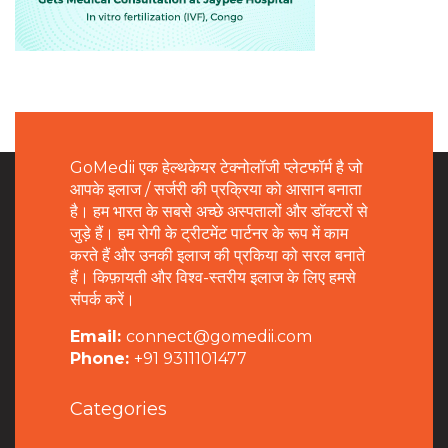
GoMedii एक हेल्थकेयर टेक्नोलॉजी प्लेटफॉर्म है जो
आपके इलाज / सर्जरी की प्रक्रिया को आसान बनाता
है। हम भारत के सबसे अच्छे अस्पतालों और डॉक्टरों से
जुड़े हैं। हम रोगी के ट्रीटमेंट पार्टनर के रूप में काम
करते हैं और उनकी इलाज की प्रकिया को सरल बनाते
हैं। किफ़ायती और विश्व-स्तरीय इलाज के लिए हमसे
संपर्क करें।
Email:
connect@gomedii.com
Phone:
+91 9311101477
Categories