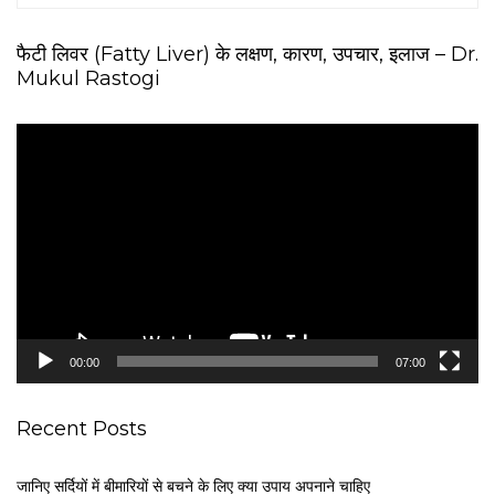
फैटी लिवर (Fatty Liver) के लक्षण, कारण, उपचार, इलाज – Dr.
Mukul Rastogi
V
i
d
e
o
P
l
a
y
e
00:00
07:00
r
Recent Posts
जानिए सर्दियों में बीमारियों से बचने के लिए क्या उपाय अपनाने चाहिए