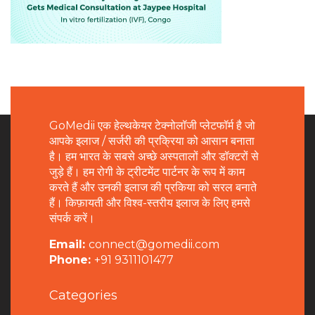
GoMedii एक हेल्थकेयर टेक्नोलॉजी प्लेटफॉर्म है जो
आपके इलाज / सर्जरी की प्रक्रिया को आसान बनाता
है। हम भारत के सबसे अच्छे अस्पतालों और डॉक्टरों से
जुड़े हैं। हम रोगी के ट्रीटमेंट पार्टनर के रूप में काम
करते हैं और उनकी इलाज की प्रकिया को सरल बनाते
हैं। किफ़ायती और विश्व-स्तरीय इलाज के लिए हमसे
संपर्क करें।
Email:
connect@gomedii.com
Phone:
+91 9311101477
Categories