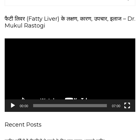
फैटी लिवर (Fatty Liver) के लक्षण, कारण, उपचार, इलाज – Dr.
Mukul Rastogi
V
i
d
e
o
P
l
a
y
e
00:00
07:00
r
Recent Posts