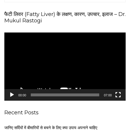
फैटी लिवर (Fatty Liver) के लक्षण, कारण, उपचार, इलाज – Dr.
Mukul Rastogi
V
i
d
e
o
P
l
a
y
e
00:00
07:00
r
Recent Posts
जानिए सर्दियों में बीमारियों से बचने के लिए क्या उपाय अपनाने चाहिए