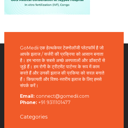
GoMedii एक हेल्थकेयर टेक्नोलॉजी प्लेटफॉर्म है जो
आपके इलाज / सर्जरी की प्रक्रिया को आसान बनाता
है। हम भारत के सबसे अच्छे अस्पतालों और डॉक्टरों से
जुड़े हैं। हम रोगी के ट्रीटमेंट पार्टनर के रूप में काम
करते हैं और उनकी इलाज की प्रकिया को सरल बनाते
हैं। किफ़ायती और विश्व-स्तरीय इलाज के लिए हमसे
संपर्क करें।
Email:
connect@gomedii.com
Phone:
+91 9311101477
Categories