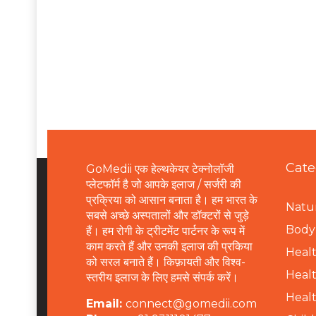
Cate
GoMedii एक हेल्थकेयर टेक्नोलॉजी
प्लेटफॉर्म है जो आपके इलाज / सर्जरी की
प्रक्रिया को आसान बनाता है। हम भारत के
Natur
सबसे अच्छे अस्पतालों और डॉक्टरों से जुड़े
B
ody 
हैं। हम रोगी के ट्रीटमेंट पार्टनर के रूप में
काम करते हैं और उनकी इलाज की प्रकिया
Healt
को सरल बनाते हैं। किफ़ायती और विश्व-
Healt
स्तरीय इलाज के लिए हमसे संपर्क करें।
Healt
Email:
connect@gomedii.com