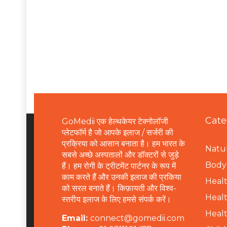
Cate
GoMedii एक हेल्थकेयर टेक्नोलॉजी
प्लेटफॉर्म है जो आपके इलाज / सर्जरी की
प्रक्रिया को आसान बनाता है। हम भारत के
Natur
सबसे अच्छे अस्पतालों और डॉक्टरों से जुड़े
B
ody 
हैं। हम रोगी के ट्रीटमेंट पार्टनर के रूप में
काम करते हैं और उनकी इलाज की प्रकिया
Healt
को सरल बनाते हैं। किफ़ायती और विश्व-
Healt
स्तरीय इलाज के लिए हमसे संपर्क करें।
Healt
Email:
connect@gomedii.com