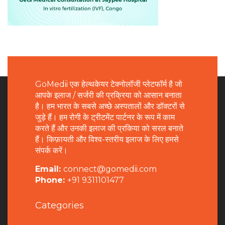
GoMedii एक हेल्थकेयर टेक्नोलॉजी प्लेटफॉर्म है जो
आपके इलाज / सर्जरी की प्रक्रिया को आसान बनाता
है। हम भारत के सबसे अच्छे अस्पतालों और डॉक्टरों से
जुड़े हैं। हम रोगी के ट्रीटमेंट पार्टनर के रूप में काम
करते हैं और उनकी इलाज की प्रकिया को सरल बनाते
हैं। किफ़ायती और विश्व-स्तरीय इलाज के लिए हमसे
संपर्क करें।
Email:
connect@gomedii.com
Phone:
+91 9311101477
Categories