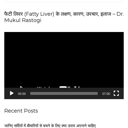
फैटी लिवर (Fatty Liver) के लक्षण, कारण, उपचार, इलाज – Dr.
Mukul Rastogi
V
i
d
e
o
P
l
a
y
e
00:00
07:00
r
Recent Posts
जानिए सर्दियों में बीमारियों से बचने के लिए क्या उपाय अपनाने चाहिए