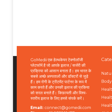
Cate
GoMedii एक हेल्थकेयर टेक्नोलॉजी
प्लेटफॉर्म है जो आपके इलाज / सर्जरी की
प्रक्रिया को आसान बनाता है। हम भारत के
Natur
सबसे अच्छे अस्पतालों और डॉक्टरों से जुड़े
B
ody 
हैं। हम रोगी के ट्रीटमेंट पार्टनर के रूप में
काम करते हैं और उनकी इलाज की प्रकिया
Healt
को सरल बनाते हैं। किफ़ायती और विश्व-
Healt
स्तरीय इलाज के लिए हमसे संपर्क करें।
Healt
Email:
connect@gomedii.com