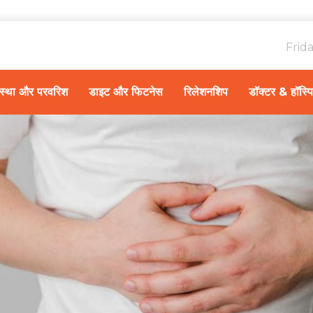
Frid
ावस्था और परवरिश
डाइट और फिटनेस
रिलेशनशिप
डॉक्टर & हॉस्प