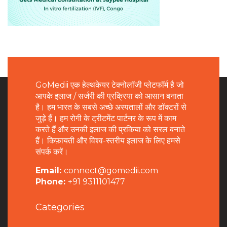
GoMedii एक हेल्थकेयर टेक्नोलॉजी प्लेटफॉर्म है जो
आपके इलाज / सर्जरी की प्रक्रिया को आसान बनाता
है। हम भारत के सबसे अच्छे अस्पतालों और डॉक्टरों से
जुड़े हैं। हम रोगी के ट्रीटमेंट पार्टनर के रूप में काम
करते हैं और उनकी इलाज की प्रकिया को सरल बनाते
हैं। किफ़ायती और विश्व-स्तरीय इलाज के लिए हमसे
संपर्क करें।
Email:
connect@gomedii.com
Phone:
+91 9311101477
Categories