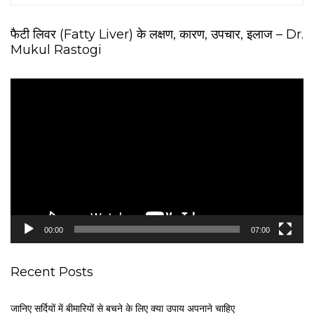
फैटी लिवर (Fatty Liver) के लक्षण, कारण, उपचार, इलाज – Dr.
Mukul Rastogi
V
i
d
e
o
P
l
a
y
e
00:00
07:00
r
Recent Posts
जानिए सर्दियों में बीमारियों से बचने के लिए क्या उपाय अपनाने चाहिए