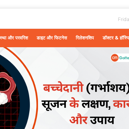
Frid
ावस्था और परवरिश
डाइट और फिटनेस
रिलेशनशिप
डॉक्टर & हॉस्प