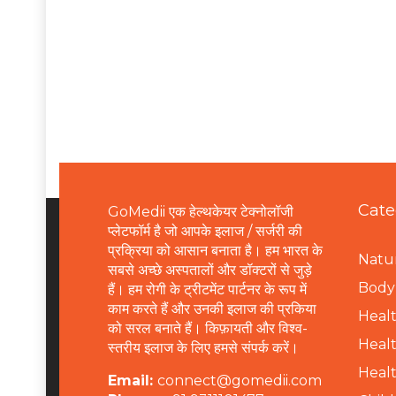
Cate
GoMedii एक हेल्थकेयर टेक्नोलॉजी
प्लेटफॉर्म है जो आपके इलाज / सर्जरी की
प्रक्रिया को आसान बनाता है। हम भारत के
Natur
सबसे अच्छे अस्पतालों और डॉक्टरों से जुड़े
B
ody 
हैं। हम रोगी के ट्रीटमेंट पार्टनर के रूप में
काम करते हैं और उनकी इलाज की प्रकिया
Healt
को सरल बनाते हैं। किफ़ायती और विश्व-
Healt
स्तरीय इलाज के लिए हमसे संपर्क करें।
Healt
Email:
connect@gomedii.com