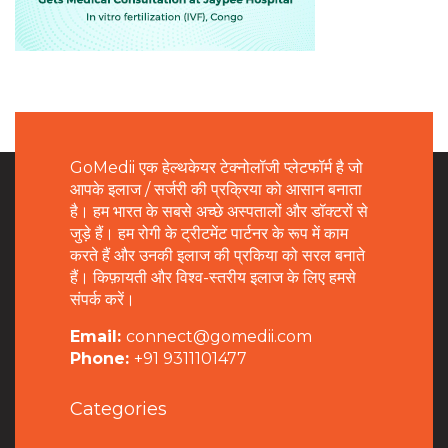
GoMedii एक हेल्थकेयर टेक्नोलॉजी प्लेटफॉर्म है जो
आपके इलाज / सर्जरी की प्रक्रिया को आसान बनाता
है। हम भारत के सबसे अच्छे अस्पतालों और डॉक्टरों से
जुड़े हैं। हम रोगी के ट्रीटमेंट पार्टनर के रूप में काम
करते हैं और उनकी इलाज की प्रकिया को सरल बनाते
हैं। किफ़ायती और विश्व-स्तरीय इलाज के लिए हमसे
संपर्क करें।
Email:
connect@gomedii.com
Phone:
+91 9311101477
Categories