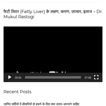
फैटी लिवर (Fatty Liver) के लक्षण, कारण, उपचार, इलाज – Dr.
Mukul Rastogi
V
i
d
e
o
P
l
a
y
e
00:00
07:00
r
Recent Posts
जानिए सर्दियों में बीमारियों से बचने के लिए क्या उपाय अपनाने चाहिए