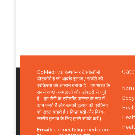
Cate
GoMedii एक हेल्थकेयर टेक्नोलॉजी
प्लेटफॉर्म है जो आपके इलाज / सर्जरी की
प्रक्रिया को आसान बनाता है। हम भारत के
Natur
सबसे अच्छे अस्पतालों और डॉक्टरों से जुड़े
B
ody 
हैं। हम रोगी के ट्रीटमेंट पार्टनर के रूप में
काम करते हैं और उनकी इलाज की प्रकिया
Healt
को सरल बनाते हैं। किफ़ायती और विश्व-
Healt
स्तरीय इलाज के लिए हमसे संपर्क करें।
Healt
Email:
connect@gomedii.com