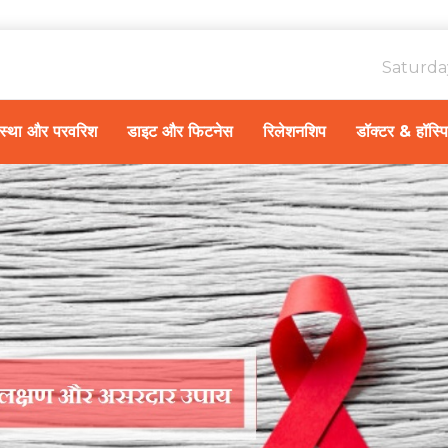
Saturda
ावस्था और परवरिश
डाइट और फिटनेस
रिलेशनशिप
डॉक्टर & हॉस्प