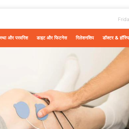
Frid
ावस्था और परवरिश
डाइट और फिटनेस
रिलेशनशिप
डॉक्टर & हॉस्प