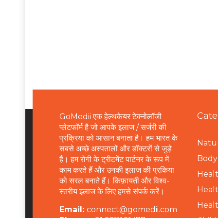
Cate
GoMedii एक हेल्थकेयर टेक्नोलॉजी
प्लेटफॉर्म है जो आपके इलाज / सर्जरी की
प्रक्रिया को आसान बनाता है। हम भारत के
Natur
सबसे अच्छे अस्पतालों और डॉक्टरों से जुड़े
B
ody 
हैं। हम रोगी के ट्रीटमेंट पार्टनर के रूप में
काम करते हैं और उनकी इलाज की प्रकिया
Healt
को सरल बनाते हैं। किफ़ायती और विश्व-
Healt
स्तरीय इलाज के लिए हमसे संपर्क करें।
Healt
Email:
connect@gomedii.com