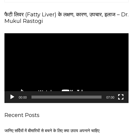
फैटी लिवर (Fatty Liver) के लक्षण, कारण, उपचार, इलाज – Dr.
Mukul Rastogi
V
i
d
e
o
P
l
a
y
e
00:00
07:00
r
Recent Posts
जानिए सर्दियों में बीमारियों से बचने के लिए क्या उपाय अपनाने चाहिए