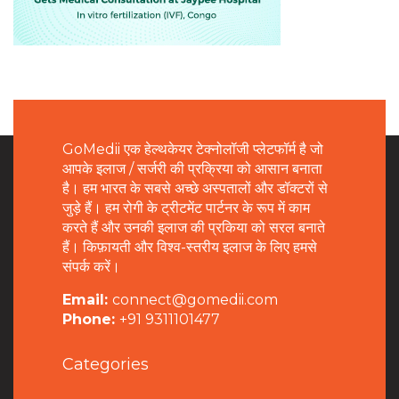
GoMedii एक हेल्थकेयर टेक्नोलॉजी प्लेटफॉर्म है जो
आपके इलाज / सर्जरी की प्रक्रिया को आसान बनाता
है। हम भारत के सबसे अच्छे अस्पतालों और डॉक्टरों से
जुड़े हैं। हम रोगी के ट्रीटमेंट पार्टनर के रूप में काम
करते हैं और उनकी इलाज की प्रकिया को सरल बनाते
हैं। किफ़ायती और विश्व-स्तरीय इलाज के लिए हमसे
संपर्क करें।
Email:
connect@gomedii.com
Phone:
+91 9311101477
Categories