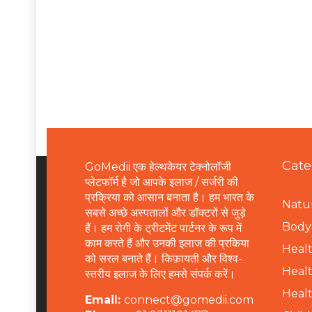
Cate
GoMedii एक हेल्थकेयर टेक्नोलॉजी
प्लेटफॉर्म है जो आपके इलाज / सर्जरी की
प्रक्रिया को आसान बनाता है। हम भारत के
Natur
सबसे अच्छे अस्पतालों और डॉक्टरों से जुड़े
B
ody 
हैं। हम रोगी के ट्रीटमेंट पार्टनर के रूप में
काम करते हैं और उनकी इलाज की प्रकिया
Healt
को सरल बनाते हैं। किफ़ायती और विश्व-
Healt
स्तरीय इलाज के लिए हमसे संपर्क करें।
Healt
Email:
connect@gomedii.com