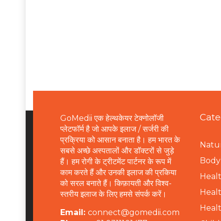
Cate
GoMedii एक हेल्थकेयर टेक्नोलॉजी
प्लेटफॉर्म है जो आपके इलाज / सर्जरी की
प्रक्रिया को आसान बनाता है। हम भारत के
Natur
सबसे अच्छे अस्पतालों और डॉक्टरों से जुड़े
B
ody 
हैं। हम रोगी के ट्रीटमेंट पार्टनर के रूप में
काम करते हैं और उनकी इलाज की प्रकिया
Healt
को सरल बनाते हैं। किफ़ायती और विश्व-
Healt
स्तरीय इलाज के लिए हमसे संपर्क करें।
Healt
Email:
connect@gomedii.com