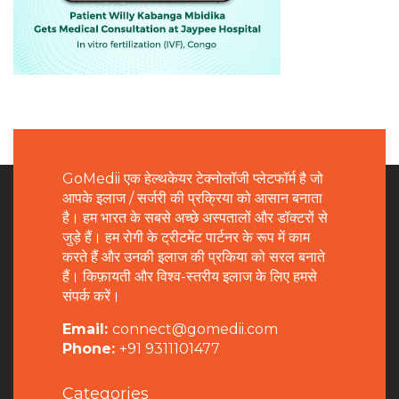
GoMedii एक हेल्थकेयर टेक्नोलॉजी प्लेटफॉर्म है जो
आपके इलाज / सर्जरी की प्रक्रिया को आसान बनाता
है। हम भारत के सबसे अच्छे अस्पतालों और डॉक्टरों से
जुड़े हैं। हम रोगी के ट्रीटमेंट पार्टनर के रूप में काम
करते हैं और उनकी इलाज की प्रकिया को सरल बनाते
हैं। किफ़ायती और विश्व-स्तरीय इलाज के लिए हमसे
संपर्क करें।
Email:
connect@gomedii.com
Phone:
+91 9311101477
Categories