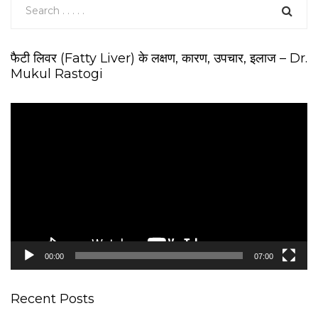
फैटी लिवर (Fatty Liver) के लक्षण, कारण, उपचार, इलाज – Dr.
Mukul Rastogi
V
i
d
e
o
P
l
a
y
e
00:00
07:00
r
Recent Posts