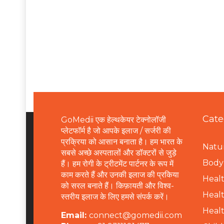
Cate
GoMedii एक हेल्थकेयर टेक्नोलॉजी
प्लेटफॉर्म है जो आपके इलाज / सर्जरी की
प्रक्रिया को आसान बनाता है। हम भारत के
Natur
सबसे अच्छे अस्पतालों और डॉक्टरों से जुड़े
B
ody 
हैं। हम रोगी के ट्रीटमेंट पार्टनर के रूप में
काम करते हैं और उनकी इलाज की प्रकिया
Healt
को सरल बनाते हैं। किफ़ायती और विश्व-
Healt
स्तरीय इलाज के लिए हमसे संपर्क करें।
Healt
Email:
connect@gomedii.com