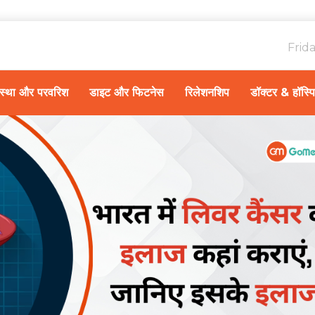
Frid
ावस्था और परवरिश
डाइट और फिटनेस
रिलेशनशिप
डॉक्टर & हॉस्प