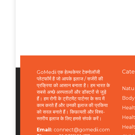
Cate
GoMedii एक हेल्थकेयर टेक्नोलॉजी
प्लेटफॉर्म है जो आपके इलाज / सर्जरी की
प्रक्रिया को आसान बनाता है। हम भारत के
Natur
सबसे अच्छे अस्पतालों और डॉक्टरों से जुड़े
B
ody 
हैं। हम रोगी के ट्रीटमेंट पार्टनर के रूप में
काम करते हैं और उनकी इलाज की प्रकिया
Healt
को सरल बनाते हैं। किफ़ायती और विश्व-
Healt
स्तरीय इलाज के लिए हमसे संपर्क करें।
Healt
Email:
connect@gomedii.com