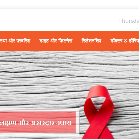
Thursda
ावस्था और परवरिश
डाइट और फिटनेस
रिलेशनशिप
डॉक्टर & हॉस्प