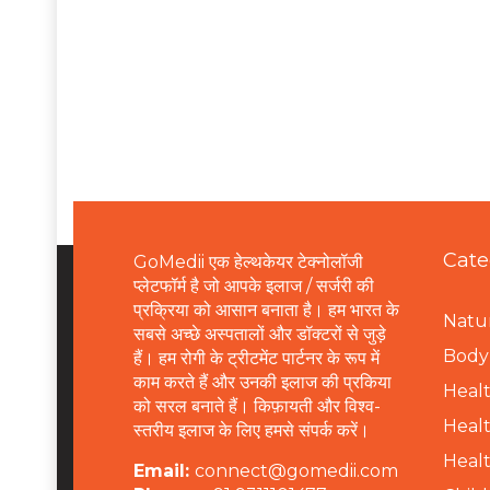
Cate
GoMedii एक हेल्थकेयर टेक्नोलॉजी
प्लेटफॉर्म है जो आपके इलाज / सर्जरी की
प्रक्रिया को आसान बनाता है। हम भारत के
Natur
सबसे अच्छे अस्पतालों और डॉक्टरों से जुड़े
B
ody 
हैं। हम रोगी के ट्रीटमेंट पार्टनर के रूप में
काम करते हैं और उनकी इलाज की प्रकिया
Healt
को सरल बनाते हैं। किफ़ायती और विश्व-
Healt
स्तरीय इलाज के लिए हमसे संपर्क करें।
Healt
Email:
connect@gomedii.com