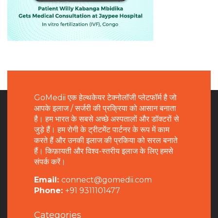
GoMedii एक हेल्थकेयर टेक्नोलॉजी प्लेटफॉर्म है जो
आपके इलाज / सर्जरी की प्रक्रिया को आसान बनाता
है। हम भारत के सबसे अच्छे अस्पतालों और डॉक्टरों से
जुड़े हैं। हम रोगी के ट्रीटमेंट पार्टनर के रूप में काम
करते हैं और उनकी इलाज की प्रकिया को सरल बनाते
हैं। किफ़ायती और विश्व-स्तरीय इलाज के लिए हमसे
संपर्क करें।
Email:
connect@gomedii.com
Phone:
+91 9311101477
Categories