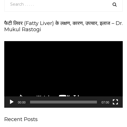
फैटी लिवर (Fatty Liver) के लक्षण, कारण, उपचार, इलाज – Dr.
Mukul Rastogi
V
i
d
e
o
P
l
a
y
e
00:00
07:00
r
Recent Posts