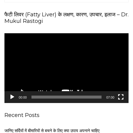
फैटी लिवर (Fatty Liver) के लक्षण, कारण, उपचार, इलाज – Dr.
Mukul Rastogi
V
i
d
e
o
P
l
a
y
e
00:00
07:00
r
Recent Posts
जानिए सर्दियों में बीमारियों से बचने के लिए क्या उपाय अपनाने चाहिए