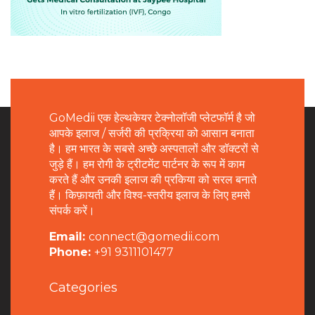
GoMedii एक हेल्थकेयर टेक्नोलॉजी प्लेटफॉर्म है जो
आपके इलाज / सर्जरी की प्रक्रिया को आसान बनाता
है। हम भारत के सबसे अच्छे अस्पतालों और डॉक्टरों से
जुड़े हैं। हम रोगी के ट्रीटमेंट पार्टनर के रूप में काम
करते हैं और उनकी इलाज की प्रकिया को सरल बनाते
हैं। किफ़ायती और विश्व-स्तरीय इलाज के लिए हमसे
संपर्क करें।
Email:
connect@gomedii.com
Phone:
+91 9311101477
Categories