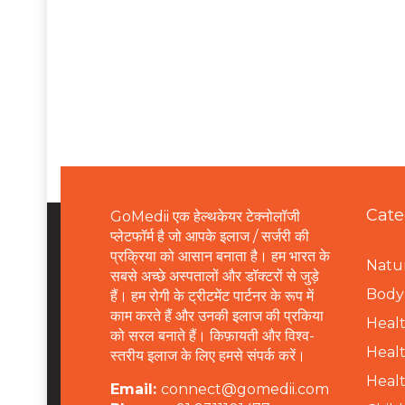
Cate
GoMedii एक हेल्थकेयर टेक्नोलॉजी
प्लेटफॉर्म है जो आपके इलाज / सर्जरी की
प्रक्रिया को आसान बनाता है। हम भारत के
Natur
सबसे अच्छे अस्पतालों और डॉक्टरों से जुड़े
B
ody 
हैं। हम रोगी के ट्रीटमेंट पार्टनर के रूप में
काम करते हैं और उनकी इलाज की प्रकिया
Healt
को सरल बनाते हैं। किफ़ायती और विश्व-
Healt
स्तरीय इलाज के लिए हमसे संपर्क करें।
Healt
Email:
connect@gomedii.com