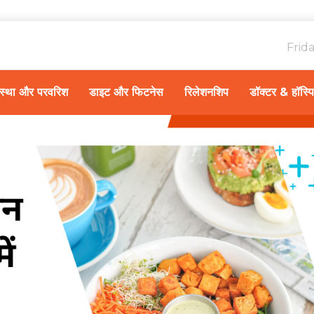
Frid
ावस्था और परवरिश
डाइट और फिटनेस
रिलेशनशिप
डॉक्टर & हॉस्प