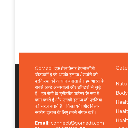
Cate
GoMedii एक हेल्थकेयर टेक्नोलॉजी
प्लेटफॉर्म है जो आपके इलाज / सर्जरी की
प्रक्रिया को आसान बनाता है। हम भारत के
Natur
सबसे अच्छे अस्पतालों और डॉक्टरों से जुड़े
B
ody 
हैं। हम रोगी के ट्रीटमेंट पार्टनर के रूप में
काम करते हैं और उनकी इलाज की प्रकिया
Healt
को सरल बनाते हैं। किफ़ायती और विश्व-
Healt
स्तरीय इलाज के लिए हमसे संपर्क करें।
Healt
Email:
connect@gomedii.com