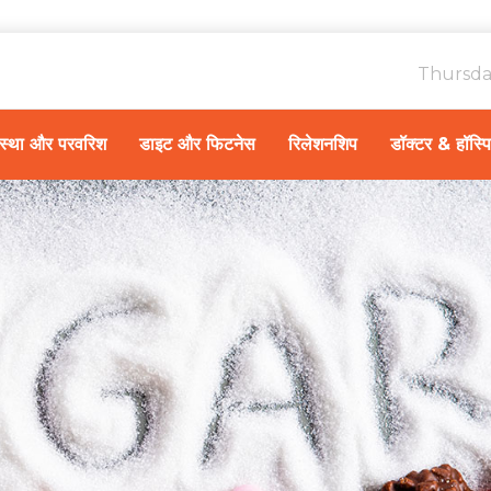
Thursda
ावस्था और परवरिश
डाइट और फिटनेस
रिलेशनशिप
डॉक्टर & हॉस्प