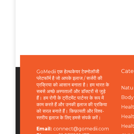
Cate
GoMedii एक हेल्थकेयर टेक्नोलॉजी
प्लेटफॉर्म है जो आपके इलाज / सर्जरी की
प्रक्रिया को आसान बनाता है। हम भारत के
Natur
सबसे अच्छे अस्पतालों और डॉक्टरों से जुड़े
B
ody 
हैं। हम रोगी के ट्रीटमेंट पार्टनर के रूप में
काम करते हैं और उनकी इलाज की प्रकिया
Healt
को सरल बनाते हैं। किफ़ायती और विश्व-
Healt
स्तरीय इलाज के लिए हमसे संपर्क करें।
Healt
Email:
connect@gomedii.com