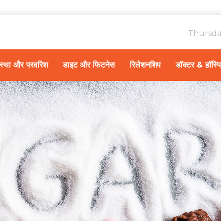
Thursda
ावस्था और परवरिश
डाइट और फिटनेस
रिलेशनशिप
डॉक्टर & हॉस्प