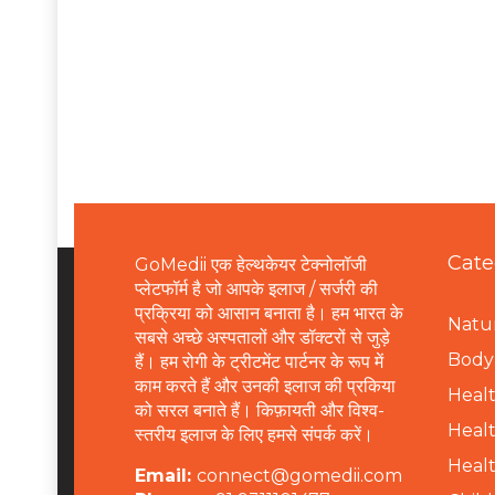
Cate
GoMedii एक हेल्थकेयर टेक्नोलॉजी
प्लेटफॉर्म है जो आपके इलाज / सर्जरी की
प्रक्रिया को आसान बनाता है। हम भारत के
Natur
सबसे अच्छे अस्पतालों और डॉक्टरों से जुड़े
B
ody 
हैं। हम रोगी के ट्रीटमेंट पार्टनर के रूप में
काम करते हैं और उनकी इलाज की प्रकिया
Healt
को सरल बनाते हैं। किफ़ायती और विश्व-
Healt
स्तरीय इलाज के लिए हमसे संपर्क करें।
Healt
Email:
connect@gomedii.com