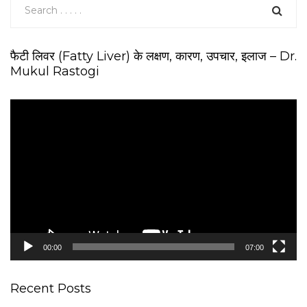
फैटी लिवर (Fatty Liver) के लक्षण, कारण, उपचार, इलाज – Dr.
Mukul Rastogi
V
i
d
e
o
P
l
a
y
e
00:00
07:00
r
Recent Posts