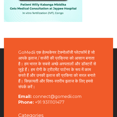
GoMedii एक हेल्थकेयर टेक्नोलॉजी प्लेटफॉर्म है जो
आपके इलाज / सर्जरी की प्रक्रिया को आसान बनाता
है। हम भारत के सबसे अच्छे अस्पतालों और डॉक्टरों से
जुड़े हैं। हम रोगी के ट्रीटमेंट पार्टनर के रूप में काम
करते हैं और उनकी इलाज की प्रकिया को सरल बनाते
हैं। किफ़ायती और विश्व-स्तरीय इलाज के लिए हमसे
संपर्क करें।
Email:
connect@gomedii.com
Phone:
+91 9311101477
Categories