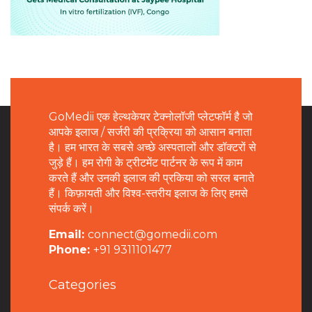
GoMedii एक हेल्थकेयर टेक्नोलॉजी प्लेटफॉर्म है जो
आपके इलाज / सर्जरी की प्रक्रिया को आसान बनाता
है। हम भारत के सबसे अच्छे अस्पतालों और डॉक्टरों से
जुड़े हैं। हम रोगी के ट्रीटमेंट पार्टनर के रूप में काम
करते हैं और उनकी इलाज की प्रकिया को सरल बनाते
हैं। किफ़ायती और विश्व-स्तरीय इलाज के लिए हमसे
संपर्क करें।
Email:
connect@gomedii.com
Phone:
+91 9311101477
Categories