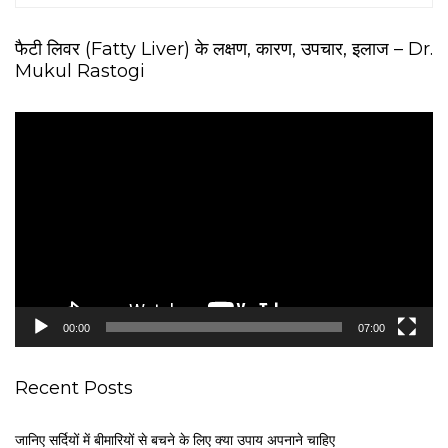
फैटी लिवर (Fatty Liver) के लक्षण, कारण, उपचार, इलाज – Dr.
Mukul Rastogi
V
i
d
e
o
P
l
a
y
e
00:00
07:00
r
Recent Posts
जानिए सर्दियों में बीमारियों से बचने के लिए क्या उपाय अपनाने चाहिए