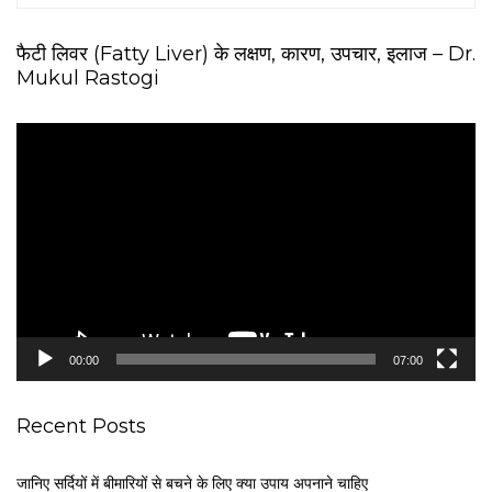
फैटी लिवर (Fatty Liver) के लक्षण, कारण, उपचार, इलाज – Dr.
Mukul Rastogi
V
i
d
e
o
P
l
a
y
e
00:00
07:00
r
Recent Posts
जानिए सर्दियों में बीमारियों से बचने के लिए क्या उपाय अपनाने चाहिए