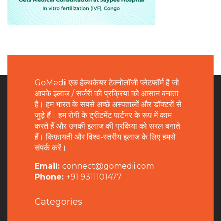
GoMedii एक हेल्थकेयर टेक्नोलॉजी प्लेटफॉर्म है जो
आपके इलाज / सर्जरी की प्रक्रिया को आसान बनाता
है। हम भारत के सबसे अच्छे अस्पतालों और डॉक्टरों से
जुड़े हैं। हम रोगी के ट्रीटमेंट पार्टनर के रूप में काम
करते हैं और उनकी इलाज की प्रकिया को सरल बनाते
हैं। किफ़ायती और विश्व-स्तरीय इलाज के लिए हमसे
संपर्क करें।
Email:
connect@gomedii.com
Phone:
+91 9311101477
Categories