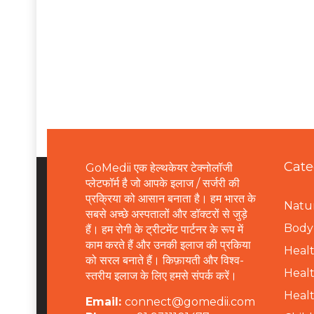
Cate
GoMedii एक हेल्थकेयर टेक्नोलॉजी
प्लेटफॉर्म है जो आपके इलाज / सर्जरी की
प्रक्रिया को आसान बनाता है। हम भारत के
Natur
सबसे अच्छे अस्पतालों और डॉक्टरों से जुड़े
B
ody 
हैं। हम रोगी के ट्रीटमेंट पार्टनर के रूप में
काम करते हैं और उनकी इलाज की प्रकिया
Healt
को सरल बनाते हैं। किफ़ायती और विश्व-
Healt
स्तरीय इलाज के लिए हमसे संपर्क करें।
Healt
Email:
connect@gomedii.com