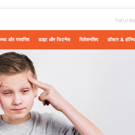
Saturda
ावस्था और परवरिश
डाइट और फिटनेस
रिलेशनशिप
डॉक्टर & हॉस्प