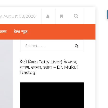
y, August 08, 2026
िटल्स
हेल्थ न्यूज़
फैटी लिवर (Fatty Liver) के लक्षण,
कारण, उपचार, इलाज – Dr. Mukul
Rastogi
V
i
d
e
o