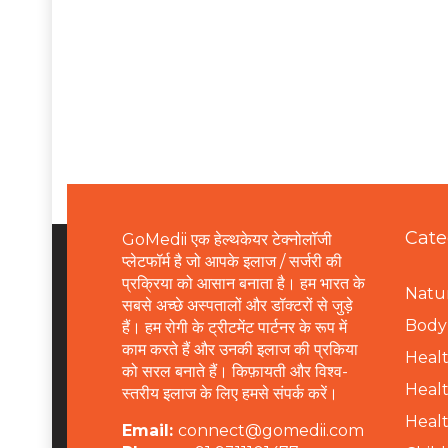
Cate
GoMedii एक हेल्थकेयर टेक्नोलॉजी
प्लेटफॉर्म है जो आपके इलाज / सर्जरी की
प्रक्रिया को आसान बनाता है। हम भारत के
Natur
सबसे अच्छे अस्पतालों और डॉक्टरों से जुड़े
B
ody 
हैं। हम रोगी के ट्रीटमेंट पार्टनर के रूप में
काम करते हैं और उनकी इलाज की प्रकिया
Healt
को सरल बनाते हैं। किफ़ायती और विश्व-
Healt
स्तरीय इलाज के लिए हमसे संपर्क करें।
Healt
Email:
connect@gomedii.com