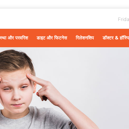
Frid
ावस्था और परवरिश
डाइट और फिटनेस
रिलेशनशिप
डॉक्टर & हॉस्प