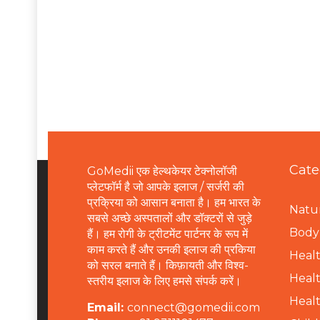
Cate
GoMedii एक हेल्थकेयर टेक्नोलॉजी
प्लेटफॉर्म है जो आपके इलाज / सर्जरी की
प्रक्रिया को आसान बनाता है। हम भारत के
Natur
सबसे अच्छे अस्पतालों और डॉक्टरों से जुड़े
B
ody 
हैं। हम रोगी के ट्रीटमेंट पार्टनर के रूप में
काम करते हैं और उनकी इलाज की प्रकिया
Healt
को सरल बनाते हैं। किफ़ायती और विश्व-
Healt
स्तरीय इलाज के लिए हमसे संपर्क करें।
Healt
Email:
connect@gomedii.com