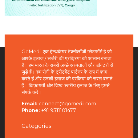
GoMedii एक हेल्थकेयर टेक्नोलॉजी प्लेटफॉर्म है जो
आपके इलाज / सर्जरी की प्रक्रिया को आसान बनाता
है। हम भारत के सबसे अच्छे अस्पतालों और डॉक्टरों से
जुड़े हैं। हम रोगी के ट्रीटमेंट पार्टनर के रूप में काम
करते हैं और उनकी इलाज की प्रकिया को सरल बनाते
हैं। किफ़ायती और विश्व-स्तरीय इलाज के लिए हमसे
संपर्क करें।
Email:
connect@gomedii.com
Phone:
+91 9311101477
Categories