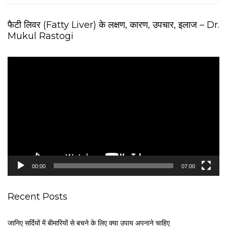
फैटी लिवर (Fatty Liver) के लक्षण, कारण, उपचार, इलाज – Dr.
Mukul Rastogi
V
i
d
e
o
P
l
a
y
e
00:00
07:00
r
Recent Posts
जानिए सर्दियों में बीमारियों से बचने के लिए क्या उपाय अपनाने चाहिए