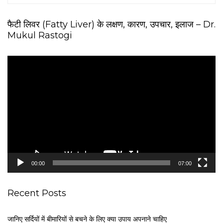
फैटी लिवर (Fatty Liver) के लक्षण, कारण, उपचार, इलाज – Dr.
Mukul Rastogi
V
i
d
e
o
P
l
a
y
e
00:00
07:00
r
Recent Posts
जानिए सर्दियों में बीमारियों से बचने के लिए क्या उपाय अपनाने चाहिए