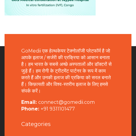
GoMedii एक हेल्थकेयर टेक्नोलॉजी प्लेटफॉर्म है जो
आपके इलाज / सर्जरी की प्रक्रिया को आसान बनाता
है। हम भारत के सबसे अच्छे अस्पतालों और डॉक्टरों से
जुड़े हैं। हम रोगी के ट्रीटमेंट पार्टनर के रूप में काम
करते हैं और उनकी इलाज की प्रकिया को सरल बनाते
हैं। किफ़ायती और विश्व-स्तरीय इलाज के लिए हमसे
संपर्क करें।
Email:
connect@gomedii.com
Phone:
+91 9311101477
Categories