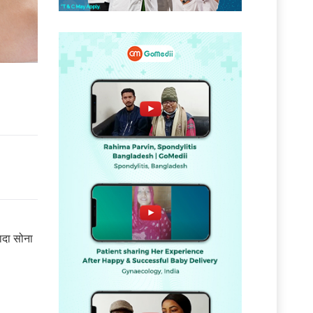
ं
ादा सोना