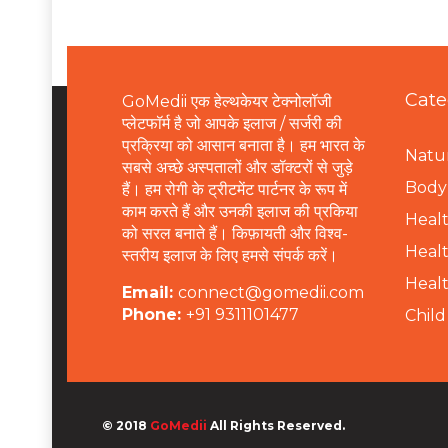
Cate
GoMedii एक हेल्थकेयर टेक्नोलॉजी
प्लेटफॉर्म है जो आपके इलाज / सर्जरी की
प्रक्रिया को आसान बनाता है। हम भारत के
Natur
सबसे अच्छे अस्पतालों और डॉक्टरों से जुड़े
B
ody 
हैं। हम रोगी के ट्रीटमेंट पार्टनर के रूप में
काम करते हैं और उनकी इलाज की प्रकिया
Healt
को सरल बनाते हैं। किफ़ायती और विश्व-
Healt
स्तरीय इलाज के लिए हमसे संपर्क करें।
Healt
Email:
connect@gomedii.com
Phone:
+91 9311101477
Child
© 2018
GoMedii
All Rights Reserved.