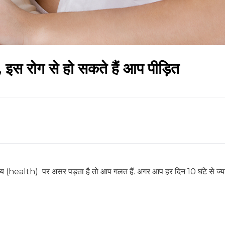
इस रोग से हो सकते हैं आप पीड़ित
हेल्थकेयर कम्युनिटी को
ज्वाइन करें
निचे बॉक्स में अपना ईमेल एंटर करें
और पाए
स्वास्थ्य संबंधी जानकारी सबसे पहले
SUBSCRIBE NOW
्य (health) पर असर पड़ता है तो आप गलत हैं. अगर आप हर दिन 10 घंटे से ज्य
No Thanks