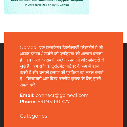
GoMedii एक हेल्थकेयर टेक्नोलॉजी प्लेटफॉर्म है जो
आपके इलाज / सर्जरी की प्रक्रिया को आसान बनाता
है। हम भारत के सबसे अच्छे अस्पतालों और डॉक्टरों से
जुड़े हैं। हम रोगी के ट्रीटमेंट पार्टनर के रूप में काम
करते हैं और उनकी इलाज की प्रकिया को सरल बनाते
हैं। किफ़ायती और विश्व-स्तरीय इलाज के लिए हमसे
संपर्क करें।
Email:
connect@gomedii.com
Phone:
+91 9311101477
Categories