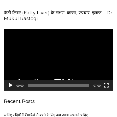
फैटी लिवर (Fatty Liver) के लक्षण, कारण, उपचार, इलाज – Dr.
Mukul Rastogi
V
i
d
e
o
P
l
a
y
e
00:00
07:00
r
Recent Posts
जानिए सर्दियों में बीमारियों से बचने के लिए क्या उपाय अपनाने चाहिए