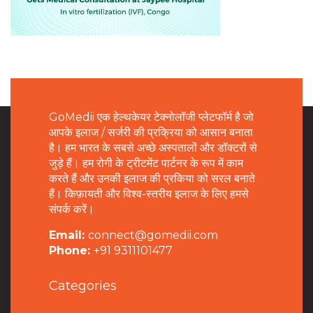
GoMedii एक हेल्थकेयर टेक्नोलॉजी प्लेटफॉर्म है जो
आपके इलाज / सर्जरी की प्रक्रिया को आसान बनाता
है। हम भारत के सबसे अच्छे अस्पतालों और डॉक्टरों से
जुड़े हैं। हम रोगी के ट्रीटमेंट पार्टनर के रूप में काम
करते हैं और उनकी इलाज की प्रकिया को सरल बनाते
हैं। किफ़ायती और विश्व-स्तरीय इलाज के लिए हमसे
संपर्क करें।
Email:
connect@gomedii.com
Phone:
+91 9311101477
Categories