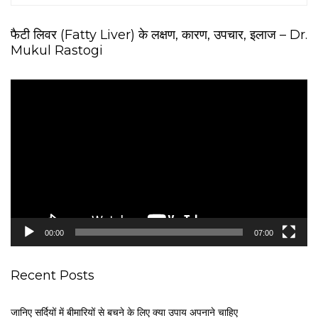
फैटी लिवर (Fatty Liver) के लक्षण, कारण, उपचार, इलाज – Dr.
Mukul Rastogi
V
i
d
e
o
P
l
a
y
e
00:00
07:00
r
Recent Posts
जानिए सर्दियों में बीमारियों से बचने के लिए क्या उपाय अपनाने चाहिए