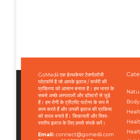
Cate
GoMedii एक हेल्थकेयर टेक्नोलॉजी
प्लेटफॉर्म है जो आपके इलाज / सर्जरी की
प्रक्रिया को आसान बनाता है। हम भारत के
Natur
सबसे अच्छे अस्पतालों और डॉक्टरों से जुड़े
B
ody 
हैं। हम रोगी के ट्रीटमेंट पार्टनर के रूप में
काम करते हैं और उनकी इलाज की प्रकिया
Healt
को सरल बनाते हैं। किफ़ायती और विश्व-
Healt
स्तरीय इलाज के लिए हमसे संपर्क करें।
Healt
Email:
connect@gomedii.com