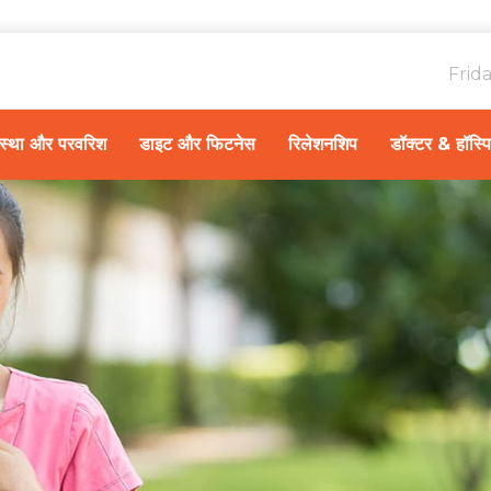
Frid
ावस्था और परवरिश
डाइट और फिटनेस
रिलेशनशिप
डॉक्टर & हॉस्प