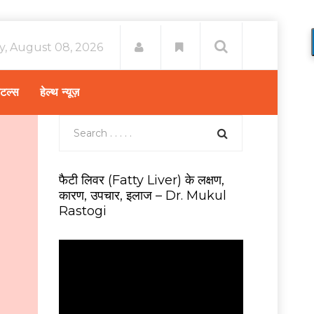
y, August 08, 2026
िटल्स
हेल्थ न्यूज़
फैटी लिवर (Fatty Liver) के लक्षण,
कारण, उपचार, इलाज – Dr. Mukul
Rastogi
V
i
d
e
o