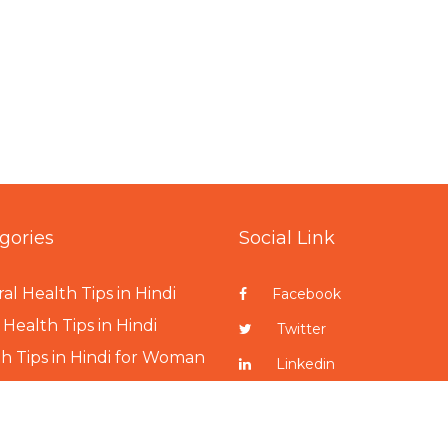
gories
Social Link
al Health Tips in Hindi
Facebook
Health Tips in Hindi
Twitter
h Tips in Hindi for Woman
Linkedin
h Tips in Hindi for Man
Pinterest
h Tips in Hindi for Child
Instagram