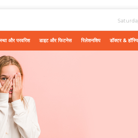
Saturda
ावस्था और परवरिश
डाइट और फिटनेस
रिलेशनशिप
डॉक्टर & हॉस्प