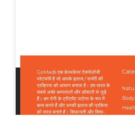
Cate
GoMedii एक हेल्थकेयर टेक्नोलॉजी
प्लेटफॉर्म है जो आपके इलाज / सर्जरी की
प्रक्रिया को आसान बनाता है। हम भारत के
Natur
सबसे अच्छे अस्पतालों और डॉक्टरों से जुड़े
B
ody 
हैं। हम रोगी के ट्रीटमेंट पार्टनर के रूप में
काम करते हैं और उनकी इलाज की प्रकिया
Healt
को सरल बनाते हैं। किफ़ायती और विश्व-
Healt
स्तरीय इलाज के लिए हमसे संपर्क करें।
Healt
Email:
connect@gomedii.com