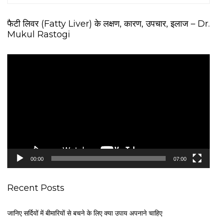
फैटी लिवर (Fatty Liver) के लक्षण, कारण, उपचार, इलाज – Dr.
Mukul Rastogi
V
i
d
e
o
P
l
a
y
e
00:00
07:00
r
Recent Posts
जानिए सर्दियों में बीमारियों से बचने के लिए क्या उपाय अपनाने चाहिए