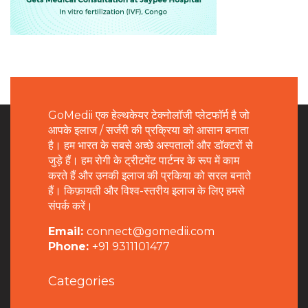
GoMedii एक हेल्थकेयर टेक्नोलॉजी प्लेटफॉर्म है जो
आपके इलाज / सर्जरी की प्रक्रिया को आसान बनाता
है। हम भारत के सबसे अच्छे अस्पतालों और डॉक्टरों से
जुड़े हैं। हम रोगी के ट्रीटमेंट पार्टनर के रूप में काम
करते हैं और उनकी इलाज की प्रकिया को सरल बनाते
हैं। किफ़ायती और विश्व-स्तरीय इलाज के लिए हमसे
संपर्क करें।
Email:
connect@gomedii.com
Phone:
+91 9311101477
Categories