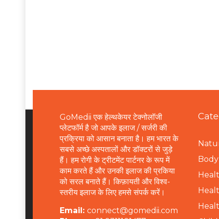
Cate
GoMedii एक हेल्थकेयर टेक्नोलॉजी
प्लेटफॉर्म है जो आपके इलाज / सर्जरी की
प्रक्रिया को आसान बनाता है। हम भारत के
Natur
सबसे अच्छे अस्पतालों और डॉक्टरों से जुड़े
B
ody 
हैं। हम रोगी के ट्रीटमेंट पार्टनर के रूप में
काम करते हैं और उनकी इलाज की प्रकिया
Healt
को सरल बनाते हैं। किफ़ायती और विश्व-
Healt
स्तरीय इलाज के लिए हमसे संपर्क करें।
Healt
Email:
connect@gomedii.com